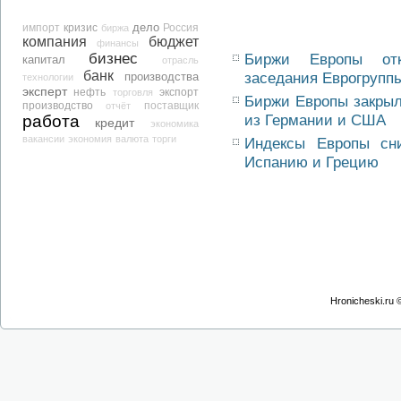
дело
кризис
импорт
биржа
Россия
компания
бюджет
финансы
бизнес
Биржи Европы от
капитал
отрасль
банк
производства
заседания Еврогрупп
технологии
эксперт
нефть
экспорт
торговля
Биржи Европы закрыл
производство
отчёт
поставщик
работа
из Германии и США
кредит
экономика
вакансии
экономия
валюта
торги
Индексы Европы сн
Испанию и Грецию
Hronicheski.ru