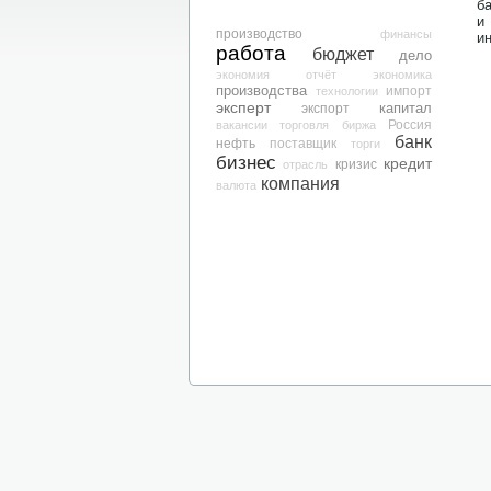
б
и
производство
финансы
и
работа
бюджет
дело
экономия
отчёт
экономика
производства
технологии
импорт
эксперт
капитал
экспорт
вакансии
торговля
биржа
Россия
банк
нефть
поставщик
торги
бизнес
кредит
кризис
отрасль
компания
валюта