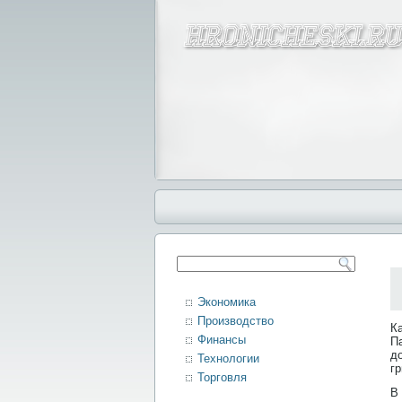
Экономика
Производство
К
Финансы
П
д
Технологии
гр
Торговля
В