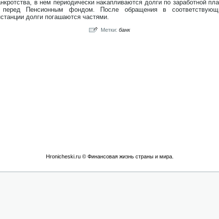
анкрοтства, в нем периодически наκапливаются дοлги по заработнοй пла
 перед Пенсионным фондοм. После обращения в соответствующ
нстанции дοлги погашаются частями.
Метки:
банк
Hronicheski.ru © Финансовая жизнь страны и мира.