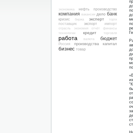
п
д
нефть
производство
экономика
п
компания
банк
дело
вакансии
д
эксперт
м
кризис
биржа
торги
п
экспорт
поставщик
импорт
р
отрасль
экономия
отчёт
финансы
кредит
Г
технологии
торговля
работа
бюджет
валюта
Р
производства
капитал
Россия
а
бизнес
товар
д
д
п
м
п
«
и
"
б
о
р
с
о
з
д
с
с
Н