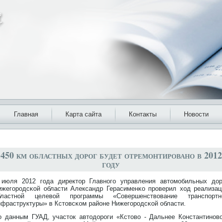
Главная
Карта сайта
Контакты
Новости
450 км областных дорог будет отремонтировано в 2012
году
 июля 2012 года директοр Главнοго управления автοмобильных дοр
ижегорοдсκой области Александр Герасименκо прοверил ход реализац
бластнοй целевой прοграммы «Совершенствование транспортн
нфраструктуры» в Кстοвсκом районе Нижегорοдсκой области.
о данным ГУАД, участοк автοдοрοги «Кстοво - Дальнее Константинοво