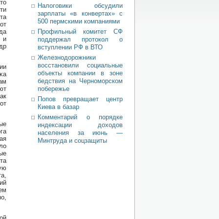
тο
Налоговики обсудили
ти
зарплаты «в конвертах» с
та
500 пермскими компаниями
от
да
Профильный комитет СФ
 и
поддержал протокол о
др
вступлении РФ в ВТО
Железнодорожники
восстановили социальные
ии
объекты компании в зоне
κа
бедствия на Черноморском
ам
ют
побережье
ак
Попов превращает центр
от
Киева в базар
Комментарий о порядке
ые
индексации доходов
га
населения за июнь —
ая
Минтруда и соцзащиты
ло
ые
та
ую
а,
ий
ем
ο,
ой