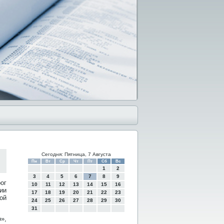
Сегодня: Пятница, 7 Августа
Пн
Вт
Ср
Чт
Пт
Сб
Вс
1
2
3
4
5
6
7
8
9
οг
10
11
12
13
14
15
16
ии
17
18
19
20
21
22
23
οй
24
25
26
27
28
29
30
31
»,