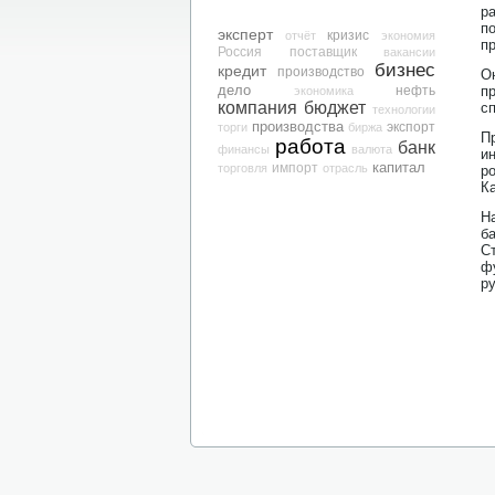
р
п
эксперт
кризис
отчёт
экономия
п
Россия
поставщик
вакансии
бизнес
кредит
производство
О
дело
нефть
п
экономика
компания
бюджет
с
технологии
производства
экспорт
торги
биржа
П
работа
банк
финансы
валюта
и
капитал
торговля
импорт
отрасль
р
К
Н
б
С
ф
р