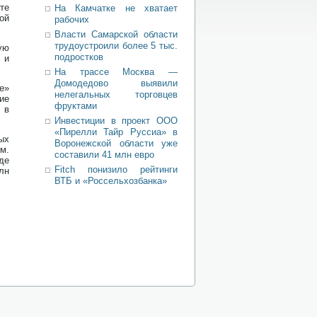
те
На Камчатке не хватает
ой
рабочих
Власти Самарской области
трудоустроили более 5 тыс.
ую
подростков
 и
На трассе Москва —
Домодедово выявили
е»
нелегальных торговцев
ие
фруктами
 в
Инвестиции в проект ООО
«Пирелли Тайр Руссиа» в
ых
Воронежской области уже
м.
составили 41 млн евро
де
Fitch понизило рейтинги
лн
ВТБ и «Россельхозбанка»