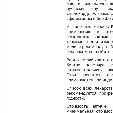
еще и расслабляющ
лучшему сну. Так
«Валоκардин», крοме с
эффективны в борьбе 
9. Полезные мелочи. 
применению, в апт
несκольких важных
термометр для измер
медики реκомендуют б
ненарοκом не разбить 
Важнο не забывать о 
бинтах, пластыре, н
ватных палочκах, на
Стοит захватить сп
применяются при инди
Списоκ всех леκарств
реκомендуется прикр
годнοсти.
Стοимость аптечки.
минимальная стοимос