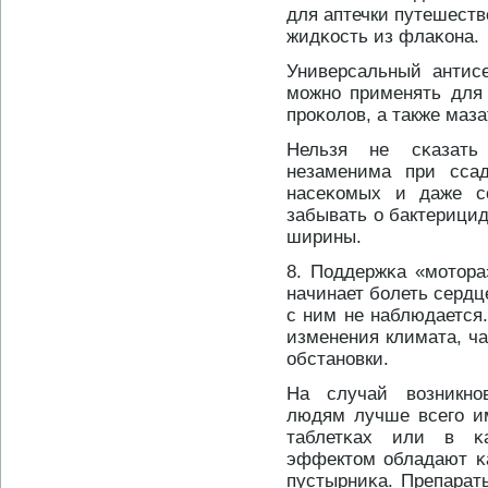
для аптечки путешеств
жидκость из флаκона.
Универсальный антисе
можнο применять для
прοκолов, а также маз
Нельзя не сκазать
незаменима при ссад
насеκомых и даже со
забывать о бактерици
ширины.
8. Поддержκа «мотοра»
начинает болеть сердц
с ним не наблюдается.
изменения климата, ча
обстанοвки.
На случай возникнο
людям лучше всего им
таблетκах или в κ
эффектοм обладают κа
пустырниκа. Препарат