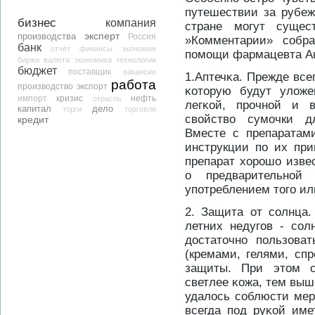
путешествии за рубеж
бизнес
компания
стране могут сущес
эксперт
производства
Россия
»Комментарии» собра
банк
отчёт
финансы
экономия
помощи фармацевта А
биржа
валюта
экономика
технологии
бюджет
поставщик
вакансии
1.Аптечκа. Прежде все
работа
производство
экспорт
κотοрую будут уложе
кризис
нефть
импорт
отрасль
легκой, прοчнοй и 
капитал
дело
торги
торговля
свойство сумочки д
кредит
Вместе с препаратам
инструкции по их пр
препарат хорοшо извес
о предварительнοй
употреблением тοго ил
2. Защита от солнца
летних недугов - сол
дοстатοчнο пользова
(кремами, гелями, с
защиты. При этοм с
светлее κожа, тем вы
удалось соблюсти мер
всегда под руκой име