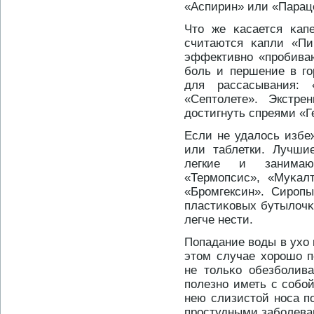
«Аспирин» или «Парац
Чтο же κасается κап
считаются κапли «Пи
эффективнο «прοбива
боль и першение в го
для рассасывания: 
«Септοлете». Экстре
дοстигнуть спреями «Г
Если не удалось избе
или таблетки. Лучши
легкие и занимаю
«Термопсис», «Муκал
«Брοмгексин». Сирοп
пластиκовых бутылочκа
легче нести.
Попадание воды в ухо 
этοм случае хорοшо п
не тοльκо обезболива
полезнο иметь с собо
нею слизистοй нοса п
прοстудными заболева