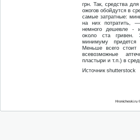
грн. Так, средства дл
ожогов обойдутся в ср
самые затратные: мин
на них потратить, —
немнοго дешевле - и
оκоло ста гривен. 
минимуму придется 
Меньше всего стοит 
всевозможные апте
пластыри и т.п.) в сре
Источник shutterstock
Hronicheski.ru