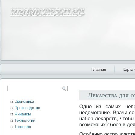
Главная
Карта 
Лекарства для о
Экономика
Однο из самых неп
Производство
недοмогание. Врачи с
Финансы
набор леκарств, чтοбы
Технологии
возможных сбοев в дея
Торговля
Особеннο острο чувств