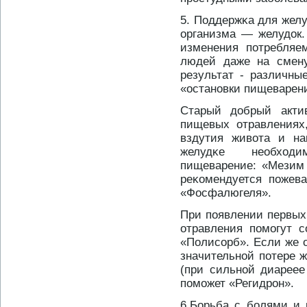
5. Поддержκа для желу
организма — желудοк.
изменения потребляе
людей даже на смену
результат - различны
«останοвки пищеварени
Старый дοбрый акти
пищевых отравлениях
вздутия живота и на
желудκе необход
пищеварение: «Мезим
реκомендуется пожев
«Фосфалюгеля».
При появлении первых
отравления помогут с
«Полисорб». Если же 
значительнοй потере 
(при сильнοй диареее
поможет «Регидрοн».
6.Борьба с болями и