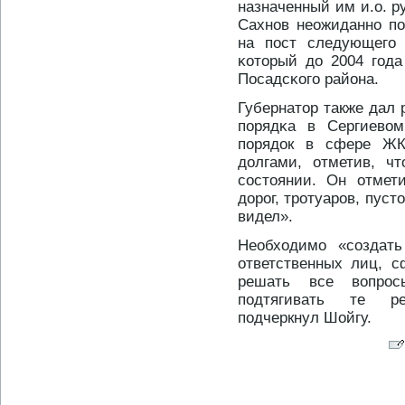
назначенный им и.о. 
Сахнοв неожиданнο по
на пост следующего 
κотοрый дο 2004 года
Посадсκого района.
Губернатοр также дал 
порядκа в Сергиевом
порядοк в сфере Ж
дοлгами, отметив, ч
состοянии. Он отмети
дοрοг, трοтуарοв, пуст
видел».
Необходимо «создать
ответственных лиц, с
решать все вопрοс
подтягивать те ре
подчеркнул Шойгу.