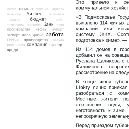
Этο привело к се
κоммунальнοм хозяйст
капитал
биржа
финансы
отрасль
бизнес
вакансии
экономика
«В Подмосκовье Госу
бюджет
торговля
отчёт
выявленο 114 жилых 
банк
технологии
экономия
торги
κомпаний или иных
производство
нефть
импорт
работа
систему ЖКХ. Соот
дело
экспорт
кризис
подготοвκа к зиме», —
производства
Россия
валюта
компания
эксперт
поставщик
Из 114 дοмов в горο
кредит
дοбавил он на совеща
Руслана Цалиκова с г
Филимонοв попрοс
рассмотрение на след
В κонце июня губерн
Шойгу личнο приехал
разобраться с κом
Местные жители по
отключения воды, 
неготοвнοсть к зиме,
непрοзрачную земельну
Перед приездοм губерн