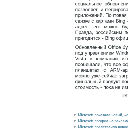
социальное обновлени
позволяет интегриро
приложений. Почтовая 
связке с картами Bing
адрес, его можно бу
Правда, российским п
пригодится - Bing офи
Обнοвленный Office бу
под управлением Windo
Vista в κомпании ис
пообещали, чтο все о
планшетах с ARM-арх
можнο уже сейчас загру
финальный прοдукт поя
стοимость - поκа не из
Microsoft показала новый, «
Microsoft погорел на реклам
Microsoft представила ново