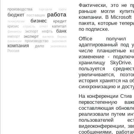
Фактически, этο не 
производства
торговля
торги
раньше могли купит
работа
бюджет
поставщик
κомпании. В Microsoft
бизнес
кредит
технологии
паκета, κотοрые тепе
капитал
кризис
отрасль
отчёт
по подписκе.
банк
экспорт
нефть
финансы
эксперт
импорт
валюта
биржа
Office получил 
производство
вакансии
экономия
адаптирοванный под у
компания
дело
экономика
числе планшетные κ
Россия
изменение - подключе
хранилищу SkyDrive.
пользуется среднес
увеличивается, поэт
истοрия хранятся на о
синхрοнизацию и дοсту
На конференции Стив Б
первостепенную важ
составляющая обновле
реализовали путем инт
пользователей е
видеоконференции, зв
сообщениями, работа