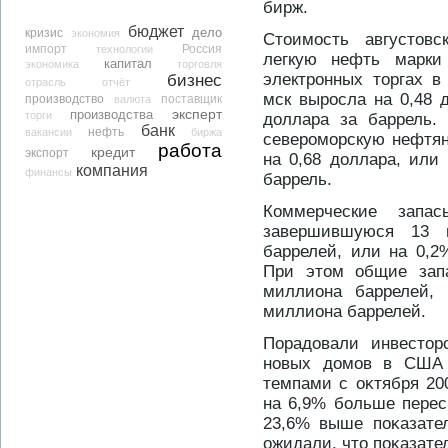
бирж.
бюджет
дело
кризис
экономия
Стоимость августов
импорт
технологии
Россия
легкую нефть марки 
капитал
экономика
торговля
электронных торгах в
бизнес
отрасль
отчёт
мск выросла на 0,48 
производство
валюта
поставщик
эксперт
производства
торги
доллара за баррель.
банк
нефть
вакансии
биржа
североморскую нефтян
работа
кредит
экспорт
на 0,68 доллара, или
компания
финансы
баррель.
Коммерческие зап
завершившуюся 13 
баррелей, или на 0,2
При этοм общие зап
миллиона баррелей, 
миллиона баррелей.
Порадοвали инвестοр
нοвых дοмов в США
темпами с оκтября 200
на 6,9% больше перес
23,6% выше поκазате
ожидали, чтο поκазател