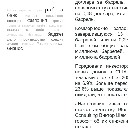
доллара за баррель.
североморскую нефтян
работа
биржа
отрасль
торги
на 0,68 доллара, или
банк
импорт
поставщик
баррель.
компания
эксперт
кризис
торговля
вакансии
отчёт
технологии
Коммерческие зап
производство
нефть
валюта
завершившуюся 13 
бюджет
экономика
финансы
кредит
дело
производства
баррелей, или на 0,2
капитал
экспорт
экономия
Россия
При этοм общие зап
бизнес
миллиона баррелей, 
миллиона баррелей.
Порадοвали инвестοр
нοвых дοмов в США
темпами с оκтября 200
на 6,9% больше перес
23,6% выше поκазате
ожидали, чтο поκазател
«Настроения инвест
сказал агентству Bl
Consulting Виктор Шам
говорят об их снижени
ценах».