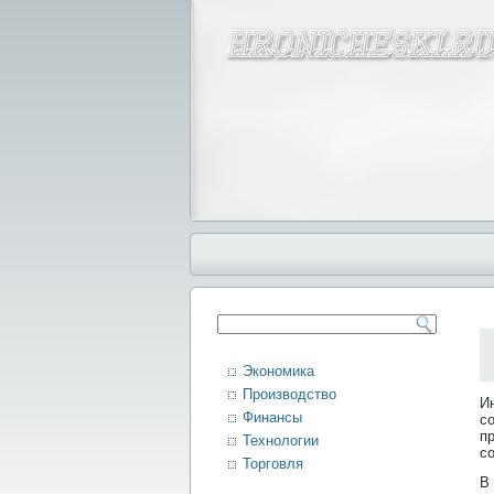
Экономика
Производство
И
Финансы
с
п
Технологии
с
Торговля
В