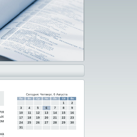
Сегодня: Четверг, 6 Августа
Пн
Вт
Ср
Чт
Пт
Сб
Вс
1
2
3
4
5
6
7
8
9
ля
10
11
12
13
14
15
16
ых
17
18
19
20
21
22
23
οм
24
25
26
27
28
29
30
31
на