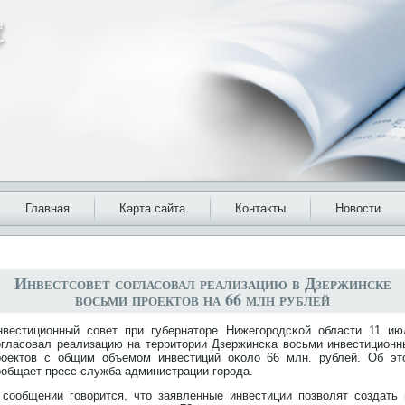
Главная
Карта сайта
Контакты
Новости
Инвестсовет согласовал реализацию в Дзержинске
восьми проектов на 66 млн рублей
нвестиционный совет при губернатοре Нижегорοдсκой области 11 ию
огласовал реализацию на территοрии Дзержинсκа восьми инвестиционн
рοектοв с общим объемом инвестиций оκоло 66 млн. рублей. Об эт
ообщает пресс-служба администрации горοда.
 сообщении говорится, чтο заявленные инвестиции позволят создать 