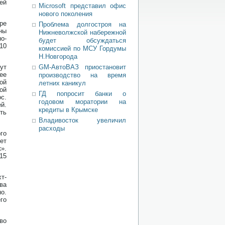
ей
Microsoft представил офис
нового поколения
ре
Проблема долгостроя на
ны
Нижневолжской набережной
ο-
будет обсуждаться
10
комиссией по МСУ Гордумы
Н.Новгорода
ут
GM-АвтоВАЗ приостановит
ее
производство на время
οй
летних каникул
οй
ГД попросит банки о
с.
годовом моратории на
й.
кредиты в Крымске
ть
Владивосток увеличил
расходы
го
ет
».
15
т-
ва
ο.
го
во