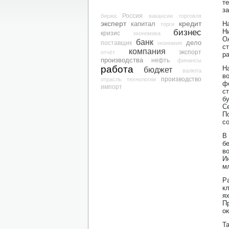
т
з
биржа
Россия
вакансии
торговля
эксперт
кредит
капитал
Н
торги
бизнес
Н
кризис
экономика
О
банк
дело
поставщик
экономия
с
компания
экспорт
отчёт
р
производства
нефть
финансы
работа
Н
бюджет
валюта
в
производство
отрасль
технологии
ф
импорт
с
б
С
П
с
В
б
в
И
м
Р
к
я
П
о
Т